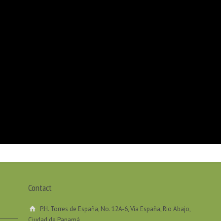
Contact
P.H. Torres de España, No. 12A-6, Via España, Rio Abajo,
Ciudad de Panamá