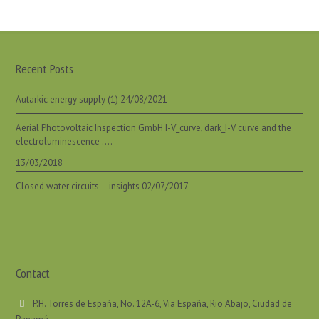
Recent Posts
Autarkic energy supply (1)
24/08/2021
Aerial Photovoltaic Inspection GmbH I-V_curve, dark_I-V curve and the
electroluminescence ….
13/03/2018
Closed water circuits – insights
02/07/2017
Contact
P.H. Torres de España, No. 12A-6, Via España, Rio Abajo, Ciudad de